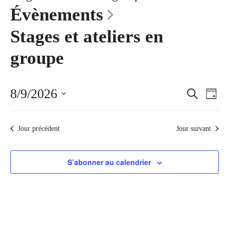
Évènements
c
e
Stages et ateliers en
groupe
8/9/2026
R
N
R
J
e
o
S
a
c
e
u
é
h
r
v
Jour précédent
Jour suivant
e
l
c
r
i
e
c
h
c
h
g
S’abonner au calendrier
e
t
e
a
i
t
o
r
n
i
c
n