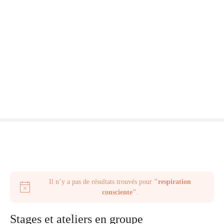
S
k
i
p
t
o
c
o
n
t
e
n
t
Il n’y a pas de résultats trouvés pour
"respiration
N
consciente"
.
o
t
Stages et ateliers en groupe
i