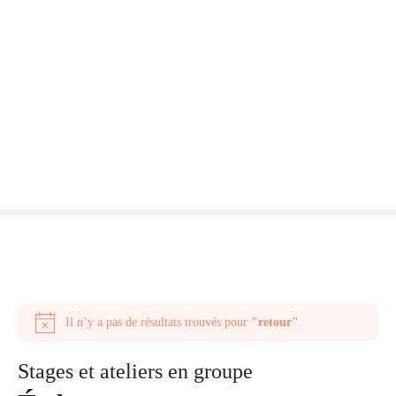
S
k
i
p
t
o
c
o
n
t
e
n
t
Il n’y a pas de résultats trouvés pour
"retour"
.
N
o
Stages et ateliers en groupe
t
i