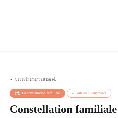
S
k
i
p
t
o
c
o
n
t
e
n
t
Cet évènement est passé.
La constellation familiale
« Tous les Évènements
Constellation familial