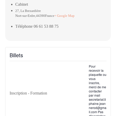
Cabinet
27, La Brezardière
Nort-sur-Erdre
,
44390
France
+ Google Map
Téléphone
06 61 53 88 75
Billets
Pour
recevoir la
plaquette ou
vous
inscrire,
merci de me
contacter
Inscription - Formation
par mail
secretariat.ti
phaine.jean
nerod@gma
il.com Pas
d'inscription