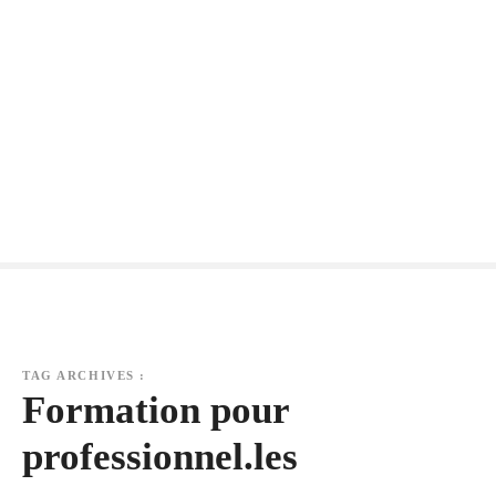
S
k
i
p
t
o
c
o
n
t
e
n
t
TAG ARCHIVES :
Formation pour
professionnel.les