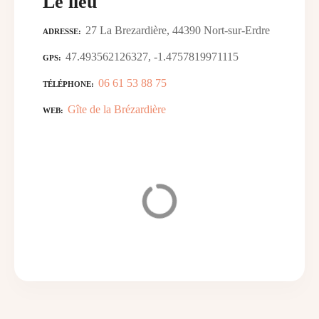
Le lieu
27 La Brezardière, 44390 Nort-sur-Erdre
ADRESSE
47.493562126327, -1.4757819971115
GPS
06 61 53 88 75
TÉLÉPHONE
Gîte de la Brézardière
WEB